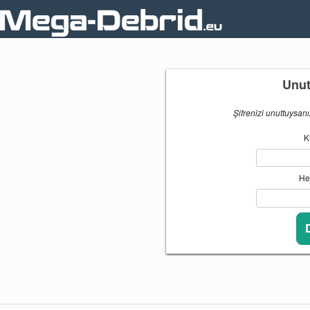
Unut
Şifrenizi unuttuysanı
K
He